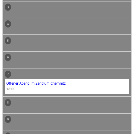
3
4
5
6
7
Offener Abend im Zentrum Chemnitz
18:00
8
9