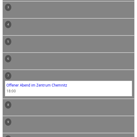
3
4
5
6
7
Offener Abend im Zentrum Chemnitz
18:00
8
9