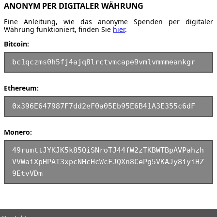
ANONYM PER DIGITALER WÄHRUNG
Eine Anleitung, wie das anonyme Spenden per digitaler
Währung funktioniert, finden Sie
hier
.
Bitcoin:
bc1qczms0h5fj4ajq8lrctvmcape9vmlvmmmeankgr
Ethereum:
0x396E647987F7dd2eF0a05Eb95E6B41A3E355c6dF
Monero:
49rumttJYKJK5k85QiSNroTJ44fW2zTKBWTBpAVPahzh
VVWaiXpHPAT3xpcNHcHcWcFJQXn8CePg5VKAJy8iyiHZ
9EtvVDm